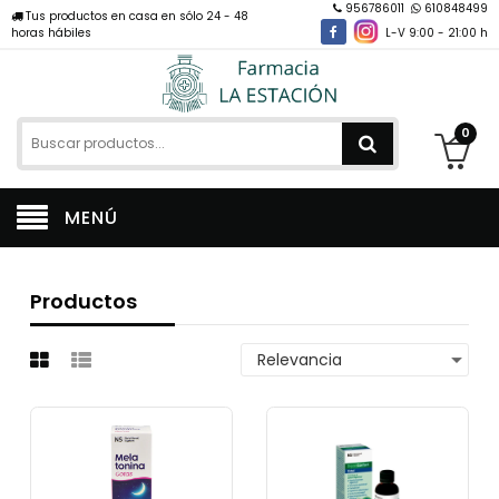
956786011
610848499
Tus productos en casa en sólo 24 - 48
horas hábiles
L-V 9:00 - 21:00 h
0
MENÚ
Productos