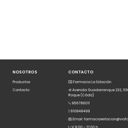
NOSOTROS
CONTACTO
Productos
Farmacia La Estación
Contacto
Avenida Guadarranque 232, 113
Roque (Cádiz)
956786011
610848499
Email:
farmaciaestacion@viafa
L-V 9:00 - 21:00 h