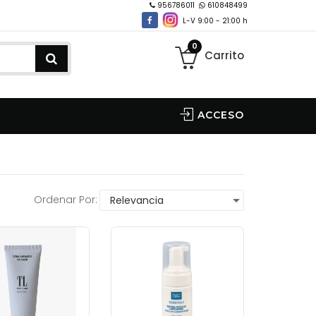
956786011
610848499
L-V 9:00 - 21:00 h
0
Carrito
ACCESO
Ordenar Por: