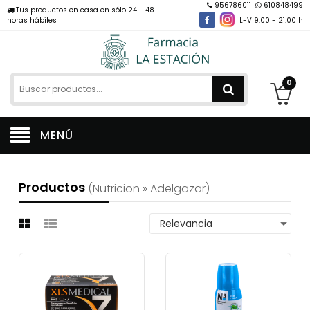
956786011
610848499
Tus productos en casa en sólo 24 - 48
horas hábiles
L-V 9:00 - 21:00 h
0
MENÚ
Productos
(nutricion » Adelgazar)