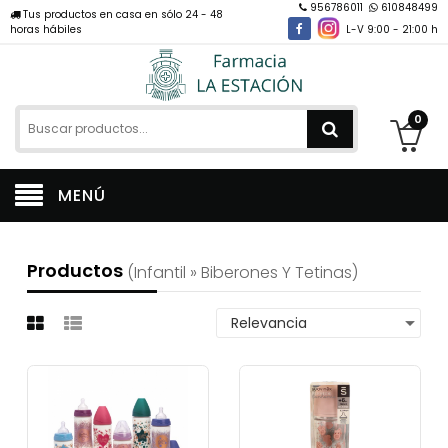
956786011
610848499
Tus productos en casa en sólo 24 - 48
horas hábiles
L-V 9:00 - 21:00 h
0
MENÚ
Productos
(infantil » Biberones Y Tetinas)