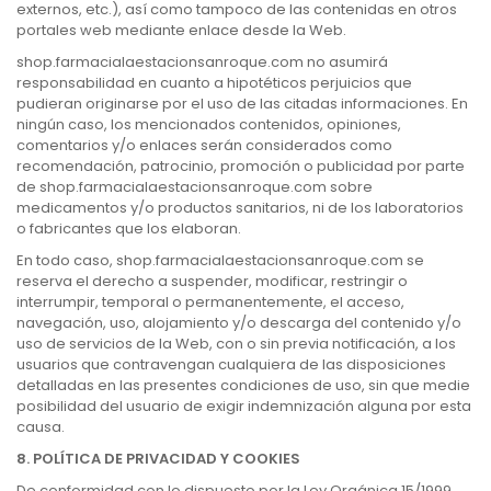
externos, etc.), así como tampoco de las contenidas en otros
portales web mediante enlace desde la Web.
shop.farmacialaestacionsanroque.com no asumirá
responsabilidad en cuanto a hipotéticos perjuicios que
pudieran originarse por el uso de las citadas informaciones. En
ningún caso, los mencionados contenidos, opiniones,
comentarios y/o enlaces serán considerados como
recomendación, patrocinio, promoción o publicidad por parte
de shop.farmacialaestacionsanroque.com sobre
medicamentos y/o productos sanitarios, ni de los laboratorios
o fabricantes que los elaboran.
En todo caso, shop.farmacialaestacionsanroque.com se
reserva el derecho a suspender, modificar, restringir o
interrumpir, temporal o permanentemente, el acceso,
navegación, uso, alojamiento y/o descarga del contenido y/o
uso de servicios de la Web, con o sin previa notificación, a los
usuarios que contravengan cualquiera de las disposiciones
detalladas en las presentes condiciones de uso, sin que medie
posibilidad del usuario de exigir indemnización alguna por esta
causa.
8. POLÍTICA DE PRIVACIDAD Y COOKIES
De conformidad con lo dispuesto por la Ley Orgánica 15/1999,